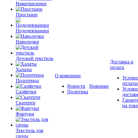
Наматрасники
Простыни
Пододеяльники
Наволочки
Детский текстиль
Доставка и
оплата
Халаты
О компании
Услови
Полотенца
оплаты
Новости
Новинки
Услови
Салфетки
Политика
достав
Гарант
Скатерти
на това
Фартуки
Текстиль для
сауны