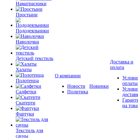
Наматрасники
Простыни
Пододеяльники
Наволочки
Детский текстиль
Доставка и
оплата
Халаты
О компании
Услови
Полотенца
оплаты
Новости
Новинки
Услови
Салфетки
Политика
достав
Гарант
Скатерти
на това
Фартуки
Текстиль для
сауны