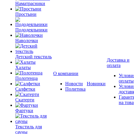
Наматрасники
Простыни
Пододеяльники
Наволочки
Детский текстиль
Доставка и
оплата
Халаты
О компании
Услови
Полотенца
оплаты
Новости
Новинки
Услови
Салфетки
Политика
достав
Гарант
Скатерти
на това
Фартуки
Текстиль для
сауны