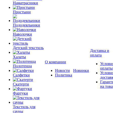
Наматрасники
Простыни
Пододеяльники
Наволочки
Детский текстиль
Доставка и
оплата
Халаты
О компании
Услови
Полотенца
оплаты
Новости
Новинки
Услови
Салфетки
Политика
достав
Гарант
Скатерти
на това
Фартуки
Текстиль для
сауны