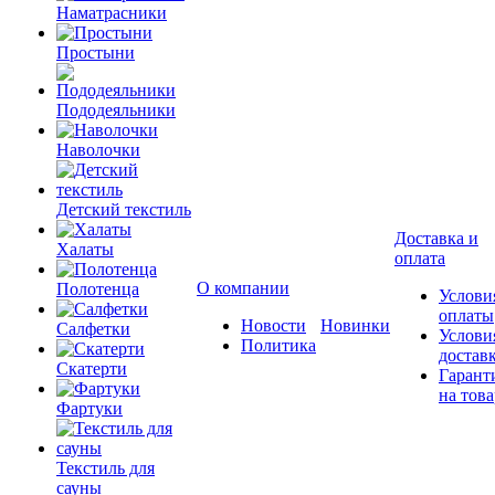
Наматрасники
Простыни
Пододеяльники
Наволочки
Детский текстиль
Доставка и
Халаты
оплата
О компании
Полотенца
Услови
оплаты
Новости
Новинки
Салфетки
Услови
Политика
достав
Скатерти
Гарант
на това
Фартуки
Текстиль для
сауны