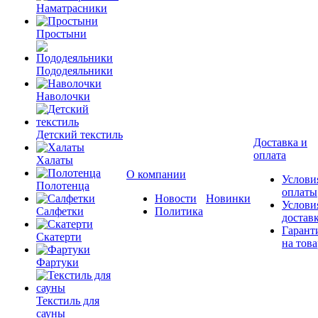
Наматрасники
Простыни
Пододеяльники
Наволочки
Детский текстиль
Доставка и
оплата
Халаты
О компании
Услови
Полотенца
оплаты
Новости
Новинки
Услови
Салфетки
Политика
достав
Гарант
Скатерти
на това
Фартуки
Текстиль для
сауны