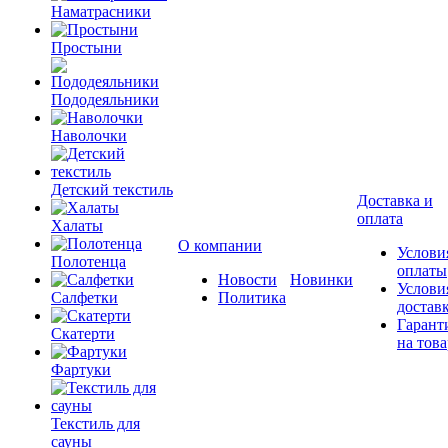
Наматрасники
Простыни
Пододеяльники
Наволочки
Детский текстиль
Доставка и
оплата
Халаты
О компании
Услови
Полотенца
оплаты
Новости
Новинки
Услови
Салфетки
Политика
достав
Гарант
Скатерти
на това
Фартуки
Текстиль для
сауны