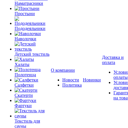
Наматрасники
Простыни
Пододеяльники
Наволочки
Детский текстиль
Доставка и
оплата
Халаты
О компании
Услови
Полотенца
оплаты
Новости
Новинки
Услови
Салфетки
Политика
достав
Гарант
Скатерти
на това
Фартуки
Текстиль для
сауны