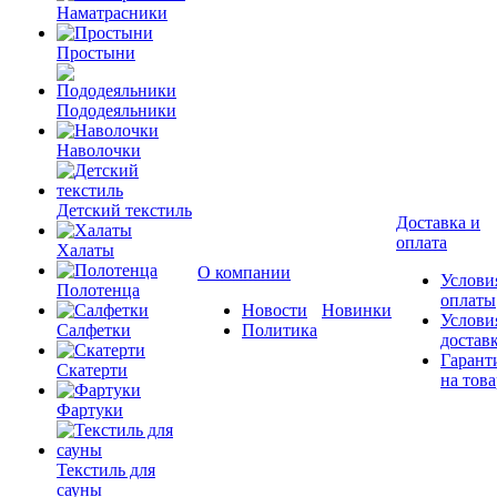
Наматрасники
Простыни
Пододеяльники
Наволочки
Детский текстиль
Доставка и
оплата
Халаты
О компании
Услови
Полотенца
оплаты
Новости
Новинки
Услови
Салфетки
Политика
достав
Гарант
Скатерти
на това
Фартуки
Текстиль для
сауны