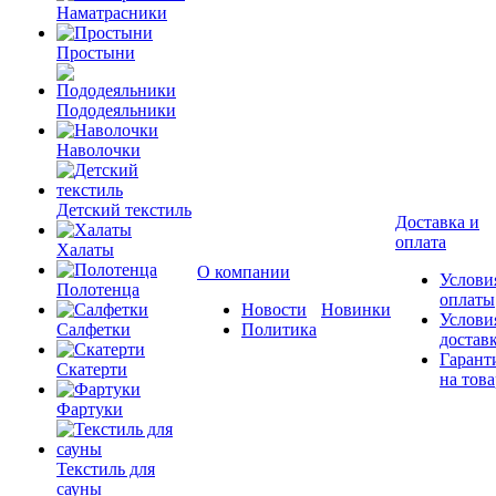
Наматрасники
Простыни
Пододеяльники
Наволочки
Детский текстиль
Доставка и
оплата
Халаты
О компании
Услови
Полотенца
оплаты
Новости
Новинки
Услови
Салфетки
Политика
достав
Гарант
Скатерти
на това
Фартуки
Текстиль для
сауны